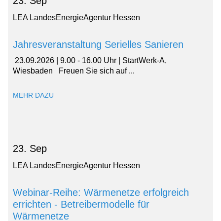
23. Sep
LEA LandesEnergieAgentur Hessen
Jah­res­ver­an­stal­tung Se­ri­el­les Sa­nie­ren
23.09.2026 | 9.00 - 16.00 Uhr | Start­Werk-A,
Wiesbaden Freu­en Sie sich auf ...
MEHR DAZU
23. Sep
LEA LandesEnergieAgentur Hessen
Webinar-Reihe: Wärmenetze erfolgreich
errichten - Betreibermodelle für
Wärmenetze